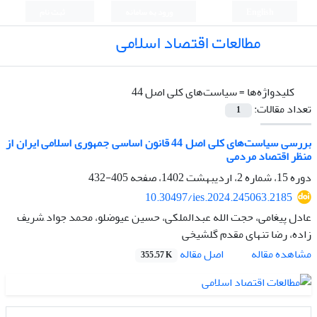
English
ورود به سامانه
ثبت نام
مطالعات اقتصاد اسلامی
کلیدواژه‌ها =
سیاست‌های کلی اصل 44
تعداد مقالات:
1
بررسی سیاست‌های کلی اصل 44 قانون اساسی جمهوری اسلامی ایران از
منظر اقتصاد مردمی
دوره 15، شماره 2، اردیبهشت 1402، صفحه
405-432
10.30497/ies.2024.245063.2185
عادل پیغامی، حجت الله عبدالملکی، حسین عیوضلو، محمد جواد َشریف
زاده، رضا تنهای مقدم گلشیخی
اصل مقاله
مشاهده مقاله
355.57 K